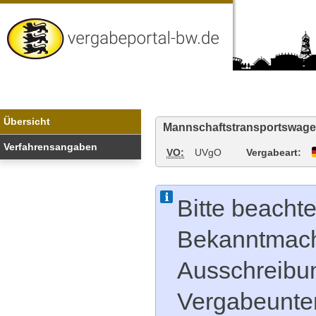
Vergabeportal
Baden-
Wuerttemberg
Übersicht
Mannschaftstransportswage
Verfahrensangaben
VO:
UVgO
Vergabeart:
Bitte beachte
Bekanntmachu
Ausschreibu
Vergabeunter