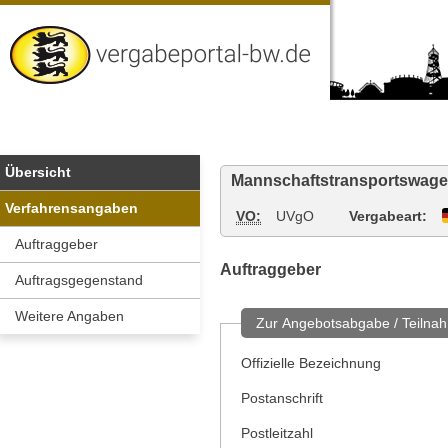
Vergabeportal
Baden-
Wuerttemberg
Übersicht
Mannschaftstransportswage
Verfahrensangaben
VO:
UVgO
Vergabeart:
Auftraggeber
Auftraggeber
Auftragsgegenstand
Weitere Angaben
Zur Angebotsabgabe / Teilnah
Offizielle Bezeichnung
Postanschrift
Postleitzahl